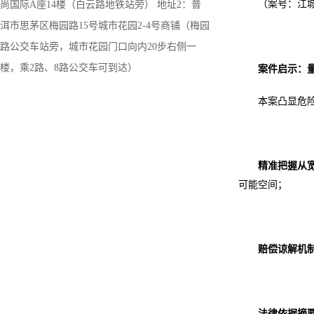
（案号：江
尚国际A座14楼（白云路地铁站旁） 地址2：普
洱市思茅区梅园路15号城市花园2-4号商铺（梅园
路公交车站旁，城市花园门口向内20步右侧一
楼，乘2路、8路公交车可到达）
案件启示：
本案凸显危
精准把握从
可能空间；
赔偿谅解机
法律依据摘