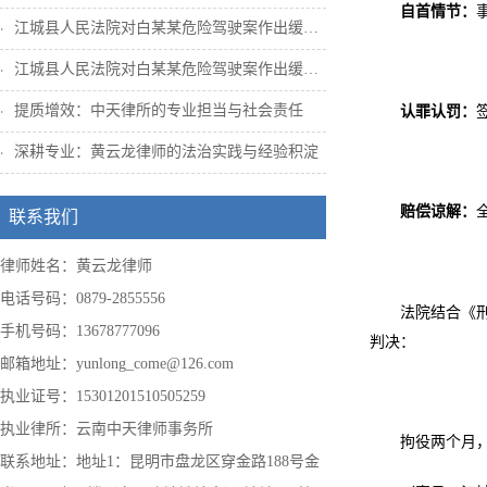
自首情节：
江城县人民法院对白某某危险驾驶案作出缓刑...
江城县人民法院对白某某危险驾驶案作出缓刑...
提质增效：中天律所的专业担当与社会责任
认罪认罚：
深耕专业：黄云龙律师的法治实践与经验积淀
赔偿谅解：
联系我们
律师姓名：黄云龙律师
电话号码：0879-2855556
法院结合《
手机号码：13678777096
判决：
邮箱地址：yunlong_come@126.com
执业证号：15301201510505259
执业律所：云南中天律师事务所
拘役两个月
联系地址：地址1：昆明市盘龙区穿金路188号金