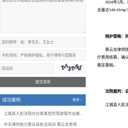
年
月，
2024
5
含量达
146.41mg/
辩护策略：
黄云龙律师
疗费用核算，确
奠定基础。
提交咨询
法院裁判：
成功案例
更多+
江城县人民
江城县人民法院对白某某危险驾驶案作出缓刑...
中天律所助力景谷县执法培训 黄云龙老师...